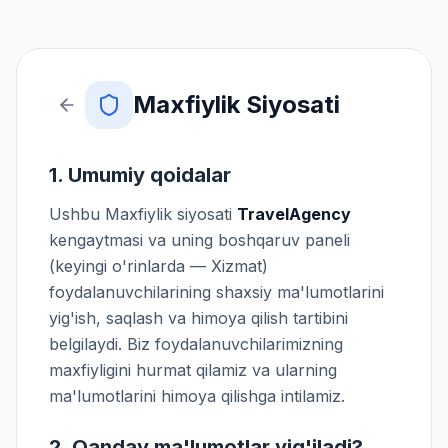
Maxfiylik Siyosati
1. Umumiy qoidalar
Ushbu Maxfiylik siyosati
TravelAgency
kengaytmasi va uning boshqaruv paneli
(keyingi o'rinlarda — Xizmat)
foydalanuvchilarining shaxsiy ma'lumotlarini
yig'ish, saqlash va himoya qilish tartibini
belgilaydi. Biz foydalanuvchilarimizning
maxfiyligini hurmat qilamiz va ularning
ma'lumotlarini himoya qilishga intilamiz.
2. Qanday ma'lumotlar yig'iladi?