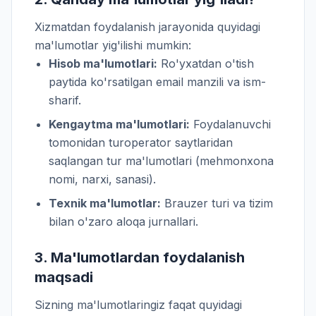
Xizmatdan foydalanish jarayonida quyidagi
ma'lumotlar yig'ilishi mumkin:
Hisob ma'lumotlari:
Ro'yxatdan o'tish
paytida ko'rsatilgan email manzili va ism-
sharif.
Kengaytma ma'lumotlari:
Foydalanuvchi
tomonidan turoperator saytlaridan
saqlangan tur ma'lumotlari (mehmonxona
nomi, narxi, sanasi).
Texnik ma'lumotlar:
Brauzer turi va tizim
bilan o'zaro aloqa jurnallari.
3. Ma'lumotlardan foydalanish
maqsadi
Sizning ma'lumotlaringiz faqat quyidagi